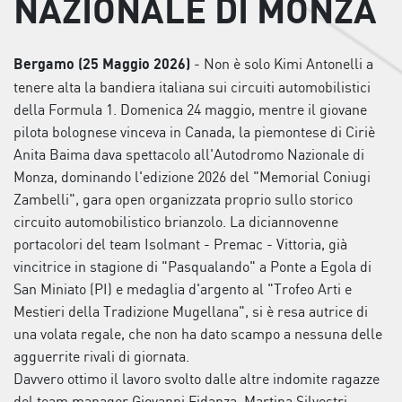
NAZIONALE DI MONZA
- Non è solo Kimi Antonelli a
Bergamo (25 Maggio 2026)
tenere alta la bandiera italiana sui circuiti automobilistici
della Formula 1. Domenica 24 maggio, mentre il giovane
pilota bolognese vinceva in Canada, la piemontese di Ciriè
Anita Baima dava spettacolo all'Autodromo Nazionale di
Monza, dominando l'edizione 2026 del "Memorial Coniugi
Zambelli", gara open organizzata proprio sullo storico
circuito automobilistico brianzolo. La diciannovenne
portacolori del team Isolmant - Premac - Vittoria, già
vincitrice in stagione di "Pasqualando" a Ponte a Egola di
San Miniato (PI) e medaglia d'argento al "Trofeo Arti e
Mestieri della Tradizione Mugellana", si è resa autrice di
una volata regale, che non ha dato scampo a nessuna delle
agguerrite rivali di giornata.
Davvero ottimo il lavoro svolto dalle altre indomite ragazze
del team manager Giovanni Fidanza. Martina Silvestri,