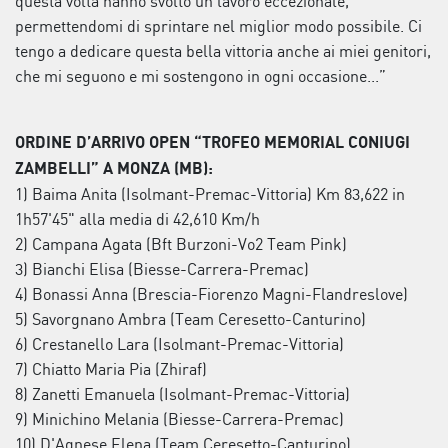
questa volta hanno svolto un lavoro eccezionale,
permettendomi di sprintare nel miglior modo possibile. Ci
tengo a dedicare questa bella vittoria anche ai miei genitori,
che mi seguono e mi sostengono in ogni occasione...”
ORDINE D’ARRIVO OPEN “TROFEO MEMORIAL CONIUGI
ZAMBELLI” A MONZA (MB):
1) Baima Anita (Isolmant-Premac-Vittoria) Km 83,622 in
1h57'45" alla media di 42,610 Km/h
2) Campana Agata (Bft Burzoni-Vo2 Team Pink)
3) Bianchi Elisa (Biesse-Carrera-Premac)
4) Bonassi Anna (Brescia-Fiorenzo Magni-Flandreslove)
5) Savorgnano Ambra (Team Ceresetto-Canturino)
6) Crestanello Lara (Isolmant-Premac-Vittoria)
7) Chiatto Maria Pia (Zhiraf)
8) Zanetti Emanuela (Isolmant-Premac-Vittoria)
9) Minichino Melania (Biesse-Carrera-Premac)
10) D'Agnese Elena (Team Ceresetto-Canturino)