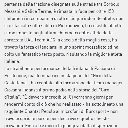
partenza della frazione disegnata sulle strade tra Sorbolo
Mezzani e Salice Terme, è rimasta in fuga per oltre 150
chilometri in compagnia di altre cinque indomite atlete, non
si è staccata sulla salita di Pietragavina, ha resistito al folle
ritmo imposto negli ultimi chilometri dalle atlete della
corazzata UAE Team ADQ, a caccia della maglia rosa, ha
trovato la forza di lanciarsi in uno sprint mozzafiato ed ha
colto un fantastico terzo posto, risultando la migliore atleta
italiana.
La strabiliante performance della friulana di Pasiano di
Pordenone, già dominatrice in stagione del "Giro della
Castellania", ha regalato alla formazione del team manager
Giovanni Fidanza il primo podio nella storia del "Giro
d'Italia". "È davvero incredibile! Ci vorranno giorni per
rendermi conto di ciò che ho realizzato - ha sottolineato una
raggiante Chantal Pegolo ai microfoni di Eurosport - non
trovo proprio le parole per descrivere quello che sto
provando. Fino a tre giorni fa piangevo dalla disperazione.