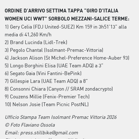
ORDINE D'ARRIVO SETTIMA TAPPA “GIRO D’ITALIA
WOMEN UCI WWT” SORBOLO MEZZANI-SALICE TERME:
1) Gery Celia (FDJ United-SUEZ) Km 159 in 3h51’13” alla
media di 41,260 Km/h
2) Brand Lucinda (Lidl-Trek)
3) Pegolo Chantal (Isolmant-Premac-Vittoria)
4) Jackson Alison (St Michel-Preference Home-Auber 93)
5) Longo Borghini Elisa (UAE Team ADQ) a 3”
6) Segato Gaia (Vini Fantini-BePink)
7) Gillespie Lara (UAE Team ADQ) a 8”
8) Consonni Chiara (Canyon // SRAM zondacrypto)
9) Couzens Millie (Fenix-Premier Tech)
10) Nelson Josie (Team Picnic PostNL)
Ufficio Stampa Team Isolmant Premac Vittoria 2026
© Foto Flaviano Ossola
Email: press.stillbike@gmail.com